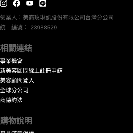
營業人：美商玫琳凱股份有限公司台灣分公司
統一編號： 23988529
相關連結
事業機會
新美容顧問線上註冊申請
美容顧問登入
全球分公司
​商德約法
購物說明