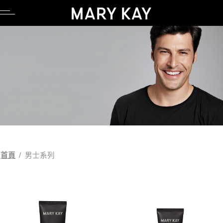
品牌理念
親水專區
產品系列
科研Lab系列
卸妝
臉部彩妝
調養品
公司職缺
品牌理念
親水專區
產品系列
科研Lab系列
卸妝
臉部彩妝
調養品
公司職缺
創辦人故事
養膚專區
時光神奇組合系列
產品功能
潔顏
眼部彩妝
媒體報導
創辦人故事
養膚專區
時光神奇組合系列
產品功能
潔顏
眼部彩妝
媒體報導
粉紅公益
毛孔調理專區
時光精靈系列
化妝水
唇部彩妝
美容顧問專區
粉紅公益
毛孔調理專區
時光精靈系列
化妝水
唇部彩妝
美容顧問專區
粉紅綠色態度
舒壓專區
全能肌礎保養系列
乳液/乳霜
彩妝工具
部落格
粉紅綠色態度
舒壓專區
全能肌礎保養系列
乳液/乳霜
彩妝工具
部落格
科研創新
懶人專區
幻時能量系列
面膜
UGC授權同意書
科研創新
懶人專區
幻時能量系列
面膜
UGC授權同意書
首頁
/
男士系列
亮采黑能亮系列
精華液/油
亮采黑能亮系列
精華液/油
肌膚檢測
肌膚檢測
淨顏系列
身體防曬/保養
淨顏系列
身體防曬/保養
乳木果系列
眼唇保養
乳木果系列
眼唇保養