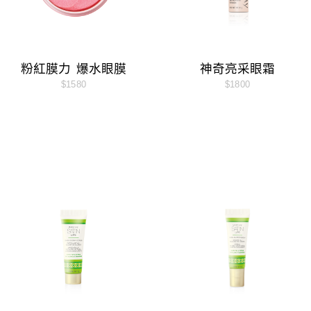
粉紅膜力 爆水眼膜
神奇亮采眼霜
$1580
$1800