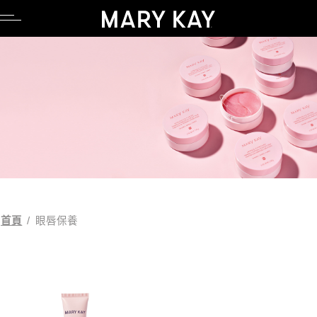
品牌理念
親水專區
產品系列
科研Lab系列
卸妝
臉部彩妝
調養品
公司職缺
品牌理念
親水專區
產品系列
科研Lab系列
卸妝
臉部彩妝
調養品
公司職缺
創辦人故事
養膚專區
時光神奇組合系列
產品功能
潔顏
眼部彩妝
媒體報導
創辦人故事
養膚專區
時光神奇組合系列
產品功能
潔顏
眼部彩妝
媒體報導
粉紅公益
毛孔調理專區
時光精靈系列
化妝水
唇部彩妝
美容顧問專區
粉紅公益
毛孔調理專區
時光精靈系列
化妝水
唇部彩妝
美容顧問專區
粉紅綠色態度
舒壓專區
全能肌礎保養系列
乳液/乳霜
彩妝工具
部落格
粉紅綠色態度
舒壓專區
全能肌礎保養系列
乳液/乳霜
彩妝工具
部落格
科研創新
懶人專區
幻時能量系列
面膜
UGC授權同意書
科研創新
懶人專區
幻時能量系列
面膜
UGC授權同意書
首頁
/
眼唇保養
亮采黑能亮系列
精華液/油
亮采黑能亮系列
精華液/油
肌膚檢測
肌膚檢測
淨顏系列
身體防曬/保養
淨顏系列
身體防曬/保養
乳木果系列
眼唇保養
乳木果系列
眼唇保養