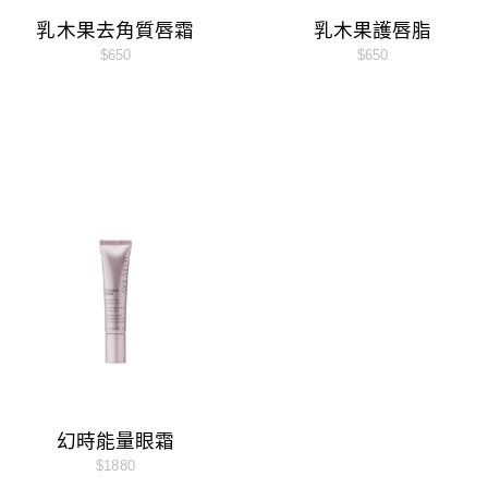
乳木果去角質唇霜
乳木果護唇脂
$650
$650
幻時能量眼霜
$1880