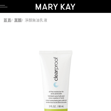
品牌理念
親水專區
產品系列
科研Lab系列
卸妝
臉部彩妝
調養品
公司職缺
品牌理念
親水專區
產品系列
科研Lab系列
卸妝
臉部彩妝
調養品
公司職缺
首頁
/
潔顏
/
淨顏無油乳液
創辦人故事
養膚專區
時光神奇組合系列
產品功能
潔顏
眼部彩妝
媒體報導
創辦人故事
養膚專區
時光神奇組合系列
產品功能
潔顏
眼部彩妝
媒體報導
粉紅公益
毛孔調理專區
時光精靈系列
化妝水
唇部彩妝
美容顧問專區
粉紅公益
毛孔調理專區
時光精靈系列
化妝水
唇部彩妝
美容顧問專區
粉紅綠色態度
舒壓專區
全能肌礎保養系列
乳液/乳霜
彩妝工具
部落格
粉紅綠色態度
舒壓專區
全能肌礎保養系列
乳液/乳霜
彩妝工具
部落格
科研創新
懶人專區
幻時能量系列
面膜
UGC授權同意書
科研創新
懶人專區
幻時能量系列
面膜
UGC授權同意書
亮采黑能亮系列
精華液/油
亮采黑能亮系列
精華液/油
肌膚檢測
肌膚檢測
淨顏系列
身體防曬/保養
淨顏系列
身體防曬/保養
乳木果系列
眼唇保養
乳木果系列
眼唇保養