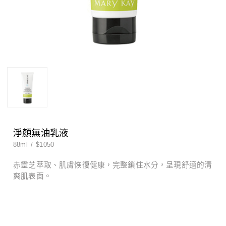
男士系列
特殊護理
男士系列
特殊護理
淨顏無油乳液
88ml
/
$1050
赤靈芝萃取、肌膚恢復健康，完整鎖住水分，呈現舒適的清
爽肌表面。